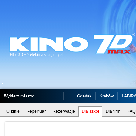
Film 3D + 7 efektów specjalnych
.
Wybierz miasto:
.
.
.
.
Gdańsk
Kraków
LABIR
O kinie
Repertuar
Rezerwacje
Dla szkół
Dla firm
FAQ